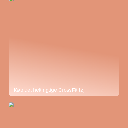
Køb det helt rigtige CrossFit tøj