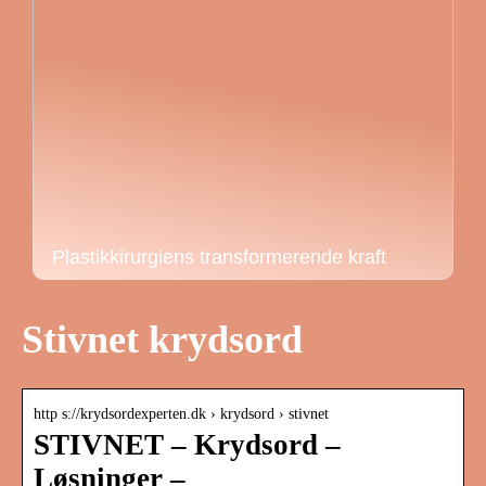
Plastikkirurgiens transformerende kraft
Stivnet krydsord
http s://krydsordexperten.dk › krydsord › stivnet
STIVNET – Krydsord –
Løsninger –