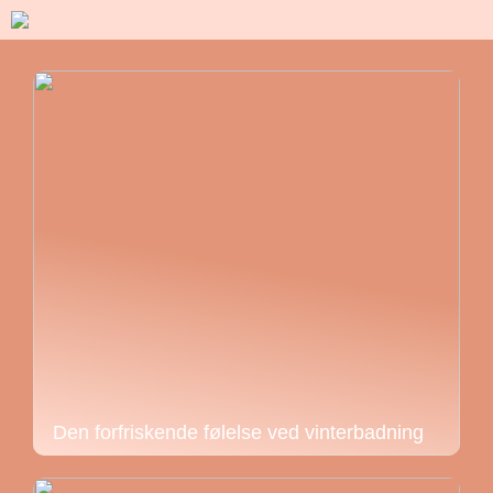
Den forfriskende følelse ved vinterbadning