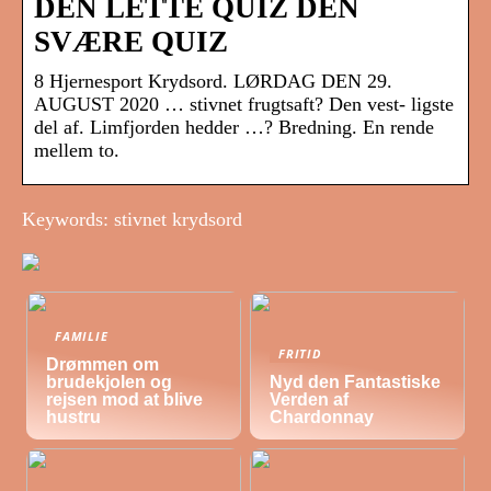
DEN LETTE QUIZ DEN
SVÆRE QUIZ
8 Hjernesport Krydsord. LØRDAG DEN 29.
AUGUST 2020 … stivnet frugtsaft? Den vest- ligste
del af. Limfjorden hedder …? Bredning. En rende
mellem to.
Keywords: stivnet krydsord
FAMILIE
FRITID
Drømmen om
brudekjolen og
Nyd den Fantastiske
rejsen mod at blive
Verden af
hustru
Chardonnay